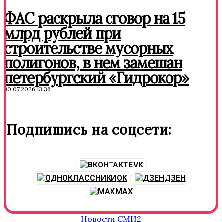
ФАС раскрыла сговор на 15
млрд рублей при
строительстве мусорных
полигонов, в нем замешан
петербургский «Гидрокор»
30.07.2026 13:36
Подпишись на соцсети:
VK
OK
ДЗЕН
MAX
Новости СМИ2