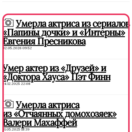
Умерла актриса из сериалов
«Папины дочки» и «Интерны»
Евгения Пресникова
02.05.2026 09:52
Умер актер из «Друзей» и
«Доктора Хауса» Пэт Финн
24.12.2025 22:08
Умерла актриса
из «Отчаянных домохозяек»
Валери Махаффей
31.05.2025 18:39