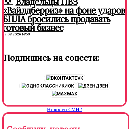
Владельцы ПВЗ
«Вайлдберриз» на фоне ударов
БПЛА бросились продавать
готовый бизнес
08.08.2026 14:59
Подпишись на соцсети:
VK
OK
ДЗЕН
MAX
Новости СМИ2