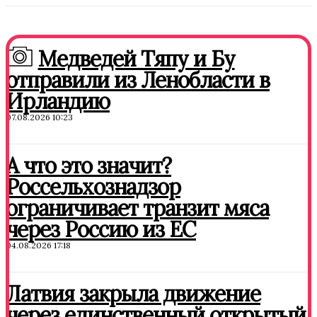
Медведей Тяпу и Бу
отправили из Ленобласти в
Ирландию
07.08.2026 10:23
А что это значит?
Россельхознадзор
ограничивает транзит мяса
через Россию из ЕС
04.08.2026 17:18
Латвия закрыла движение
через единственный открытый