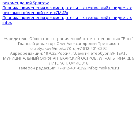
рекомендаций Sparrow
Правила применения рекомендательных технологий в виджетах
рекламно-обменной сети «СМИ2»
Правила применения рекомендательных технологий в виджетах
infox
Учредитель: Общество с ограниченной ответственностью "Рост"
Главный редактор: Олег Александрович Третьяков
o.tretyakov@moika78.ru, +7-812-401-6292
Адрес редакции: 197022 Россия, г.Санкт-Петербург, ВН.ТЕР.Г.
МУНИЦИПАЛЬНЫЙ ОКРУГ АПТЕКАРСКИЙ ОСТРОВ, УЛ ЧАПЫГИНА, Д. 6
ЛИТЕРА П, ОФИС 316
Телефон редакции: +7-812-401-6292 info@moika78.ru