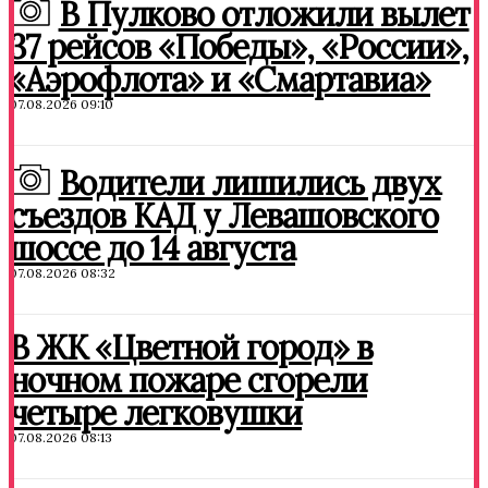
В Пулково отложили вылет
37 рейсов «Победы», «России»,
«Аэрофлота» и «Смартавиа»
07.08.2026 09:10
Водители лишились двух
съездов КАД у Левашовского
шоссе до 14 августа
07.08.2026 08:32
В ЖК «Цветной город» в
ночном пожаре сгорели
четыре легковушки
07.08.2026 08:13