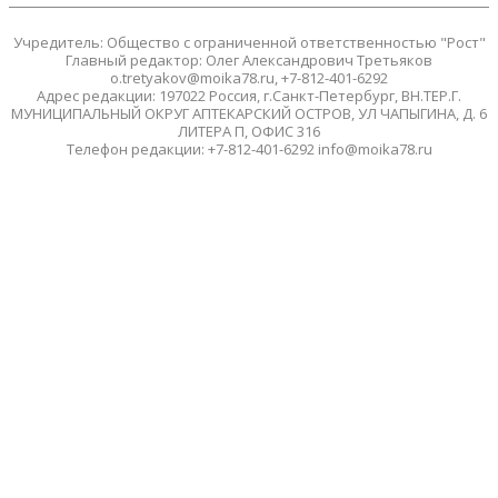
Учредитель: Общество с ограниченной ответственностью "Рост"
Главный редактор: Олег Александрович Третьяков
o.tretyakov@moika78.ru, +7-812-401-6292
Адрес редакции: 197022 Россия, г.Санкт-Петербург, ВН.ТЕР.Г.
МУНИЦИПАЛЬНЫЙ ОКРУГ АПТЕКАРСКИЙ ОСТРОВ, УЛ ЧАПЫГИНА, Д. 6
ЛИТЕРА П, ОФИС 316
Телефон редакции: +7-812-401-6292 info@moika78.ru