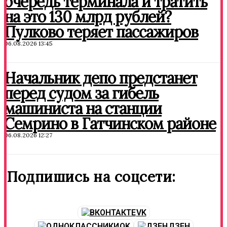
очередь терминала и тратить
на это 130 млрд рублей?
Пулково теряет пассажиров
06.08.2026 13:45
Начальник депо предстанет
перед судом за гибель
машиниста на станции
Семрино в Гатчинском районе
06.08.2026 12:27
Подпишись на соцсети:
VK
OK
ДЗЕН