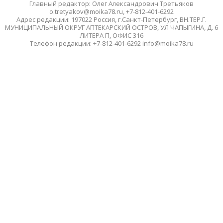
Главный редактор: Олег Александрович Третьяков
o.tretyakov@moika78.ru, +7-812-401-6292
Адрес редакции: 197022 Россия, г.Санкт-Петербург, ВН.ТЕР.Г.
МУНИЦИПАЛЬНЫЙ ОКРУГ АПТЕКАРСКИЙ ОСТРОВ, УЛ ЧАПЫГИНА, Д. 6
ЛИТЕРА П, ОФИС 316
Телефон редакции: +7-812-401-6292 info@moika78.ru