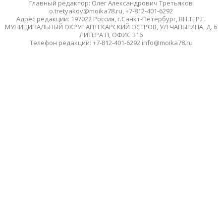
Главный редактор: Олег Александрович Третьяков
o.tretyakov@moika78.ru, +7-812-401-6292
Адрес редакции: 197022 Россия, г.Санкт-Петербург, ВН.ТЕР.Г.
МУНИЦИПАЛЬНЫЙ ОКРУГ АПТЕКАРСКИЙ ОСТРОВ, УЛ ЧАПЫГИНА, Д. 6
ЛИТЕРА П, ОФИС 316
Телефон редакции: +7-812-401-6292 info@moika78.ru