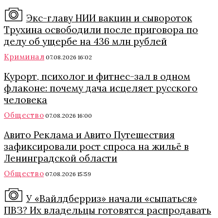
Экс-главу НИИ вакцин и сывороток
Трухина освободили после приговора по
делу об ущербе на 436 млн рублей
Криминал
07.08.2026 16:02
Курорт, психолог и фитнес-зал в одном
флаконе: почему дача исцеляет русского
человека
Общество
07.08.2026 16:00
Авито Реклама и Авито Путешествия
зафиксировали рост спроса на жильё в
Ленинградской области
Общество
07.08.2026 15:59
У «Вайлдберриз» начали «сыпаться»
ПВЗ? Их владельцы готовятся распродавать