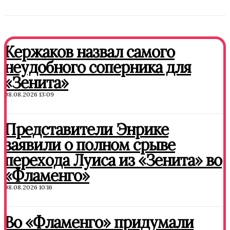
Кержаков назвал самого
неудобного соперника для
«Зенита»
08.08.2026 13:09
Представители Энрике
заявили о полном срыве
перехода Луиса из «Зенита» во
«Фламенго»
08.08.2026 10:16
Во «Фламенго» придумали