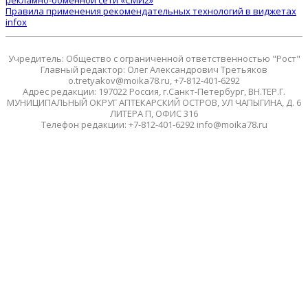
рекламно-обменной сети «СМИ2»
Правила применения рекомендательных технологий в виджетах
infox
Учредитель: Общество с ограниченной ответственностью "Рост"
Главный редактор: Олег Александрович Третьяков
o.tretyakov@moika78.ru, +7-812-401-6292
Адрес редакции: 197022 Россия, г.Санкт-Петербург, ВН.ТЕР.Г.
МУНИЦИПАЛЬНЫЙ ОКРУГ АПТЕКАРСКИЙ ОСТРОВ, УЛ ЧАПЫГИНА, Д. 6
ЛИТЕРА П, ОФИС 316
Телефон редакции: +7-812-401-6292 info@moika78.ru