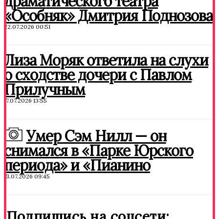
драматического театра
«Особняк» Дмитрия Поднозова
22.07.2026 00:51
Лиза Моряк ответила на слухи
о сходстве дочери с Павлом
Прилучным
17.07.2026 13:55
Умер Сэм Нилл — он
снимался в «Парке Юрского
периода» и «Пианино
13.07.2026 09:45
Подпишись на соцсети: