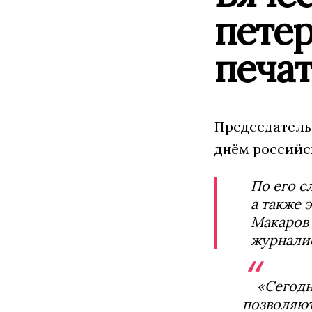
пете
печа
Председатель
днём российс
По его с
а также 
Макаров 
журнали
«Сегодн
позволяют