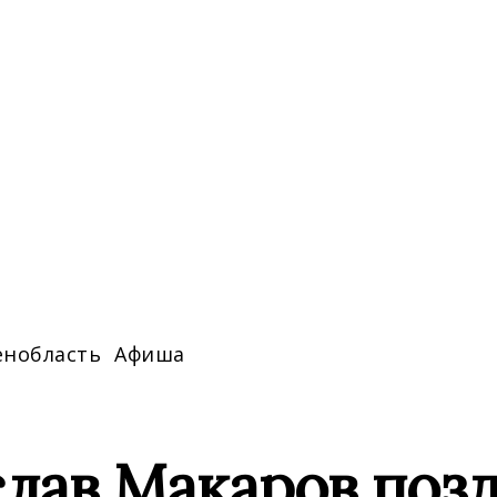
енобласть
Афиша
слав Макаров поз