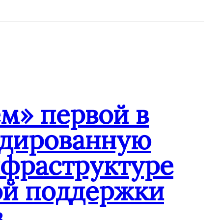
м» первой в
ндированную
нфраструктуре
ой поддержки
в