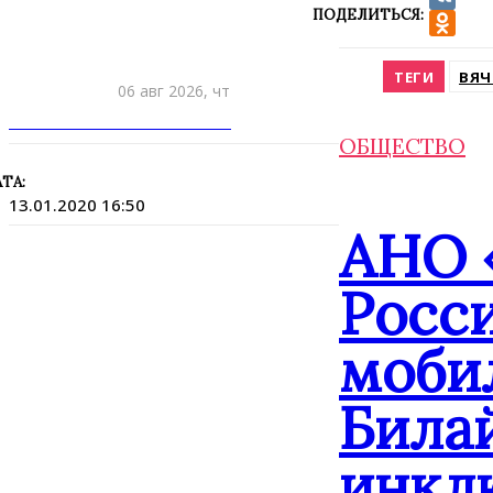
ПОДЕЛИТЬСЯ:
VK
Odnokla
ТЕГИ
ВЯЧ
06 авг 2026, чт
ПРИШЛИТЕ НОВОСТЬ
ОБЩЕСТВО
ТА:
13.01.2020 16:50
АНО 
Росс
моби
Била
инкл