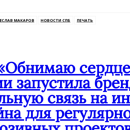
ssniki
ЕСЛАВ МАКАРОВ
НОВОСТИ СПБ
ПЕЧАТЬ
«Обнимаю сердце
ии запустила бре
льную связь на и
йна для регулярн
юзивных проекто