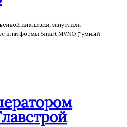
венной инклюзии, запустила
зе платформы Smart MVNO (“умный”
ператором
Главстрой