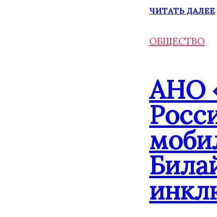
ЧИТАТЬ ДАЛЕЕ
ОБЩЕСТВО
АНО 
Росс
моби
Била
инкл