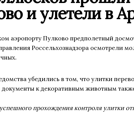
во и улетели в А
ком аэропорту Пулково предполетный досм
правления Россельхознадзора осмотрели мо
очных.
едомства убедились в том, что улитки перев
 документы к декоративным животным также 
успешного прохождения контроля улитки отп