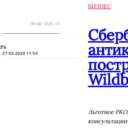
БИЗНЕС
08 авг 2026, сб
Сбер
ПРИШЛИТЕ НОВОСТЬ
анти
ТА:
27.03.2020 11:53
постр
Wildb
Льготное РКО,
консультации