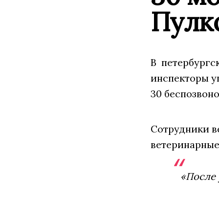
Пулко
В петербургс
инспекторы у
30 беспозвон
Сотрудники в
ветеринарные
«После 