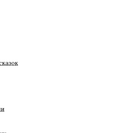
сказок
ии