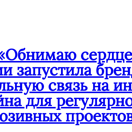
«Обнимаю сердце
ии запустила бре
льную связь на и
йна для регулярн
юзивных проекто