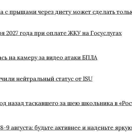
ба с прыщами через диету может сделать толь
ря 2027 года при оплате ЖКУ на Госуслугах
ась на камеру за видео атаки БПЛА
чили нейтральный статус от ISU
год назад таскавшего за шею школьника в «Ро
8-9 августа: будьте активнее и наденьте ярку