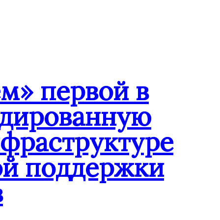
м» первой в
ндированную
нфраструктуре
ой поддержки
в