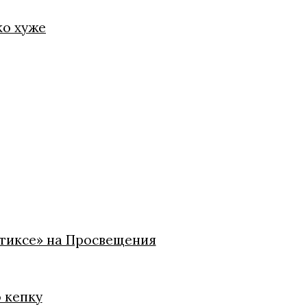
ко хуже
стиксе» на Просвещения
ю кепку