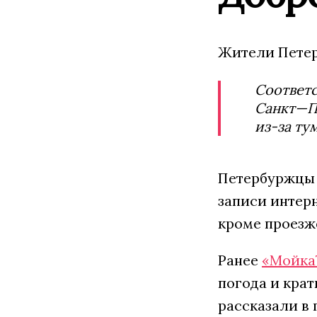
Жители Петерб
Соответс
Санкт—Пе
из-за ту
Петербуржцы 
записи интерн
кроме проезж
Ранее
«Мойка
погода и кра
рассказали в