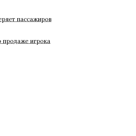
теряет пассажиров
о продаже игрока