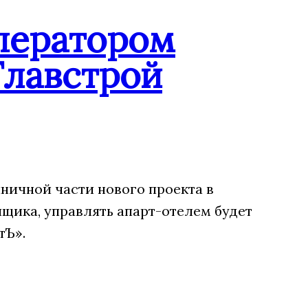
ператором
Главстрой
ничной части нового проекта в
щика, управлять апарт-отелем будет
тЪ».