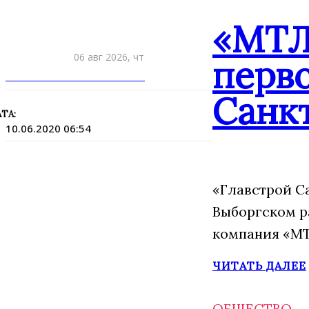
«МТЛ
06 авг 2026, чт
перво
ПРИШЛИТЕ НОВОСТЬ
Санк
ТА:
10.06.2020 06:54
«Главстрой С
Выборгском р
компания «МТ
ЧИТАТЬ ДАЛЕЕ
ОБЩЕСТВО