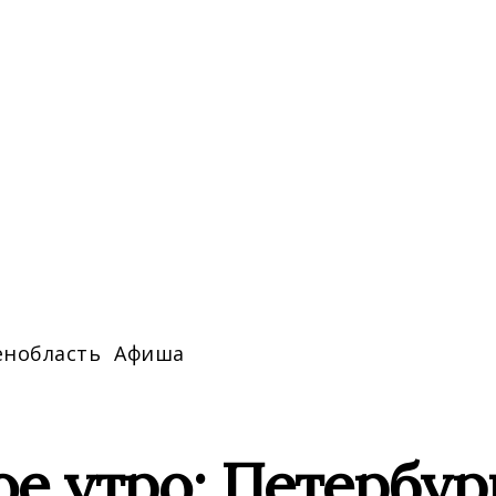
енобласть
Афиша
е утро: Петербур