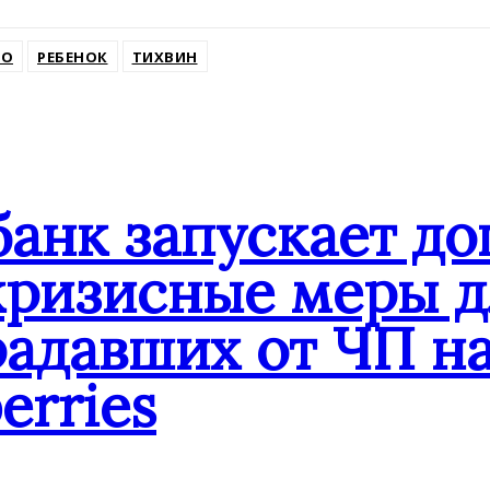
ssniki
НО
РЕБЕНОК
ТИХВИН
банк запускает д
кризисные меры д
адавших от ЧП на
erries