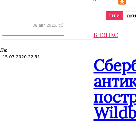
VK
Odnokla
ТЕГИ
ОК
08 авг 2026, сб
ПРИШЛИТЕ НОВОСТЬ
БИЗНЕС
ТА:
15.07.2020 22:51
Сбер
анти
постр
Wildb