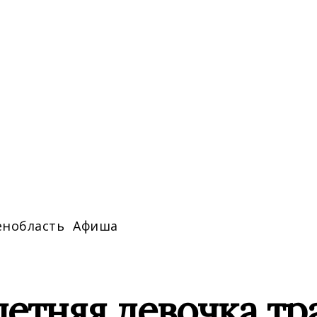
енобласть
Афиша
етняя девочка тр