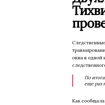
Тихви
пров
Следственные
травмирования
окна в одной 
следственног
По итога
еще раз 
Как сообщала 