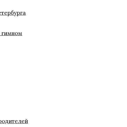
етербурга
и гимном
 родителей