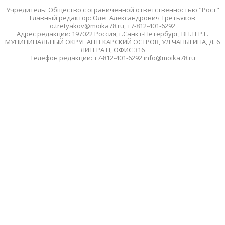
Учредитель: Общество с ограниченной ответственностью "Рост"
Главный редактор: Олег Александрович Третьяков
o.tretyakov@moika78.ru, +7-812-401-6292
Адрес редакции: 197022 Россия, г.Санкт-Петербург, ВН.ТЕР.Г.
МУНИЦИПАЛЬНЫЙ ОКРУГ АПТЕКАРСКИЙ ОСТРОВ, УЛ ЧАПЫГИНА, Д. 6
ЛИТЕРА П, ОФИС 316
Телефон редакции: +7-812-401-6292 info@moika78.ru