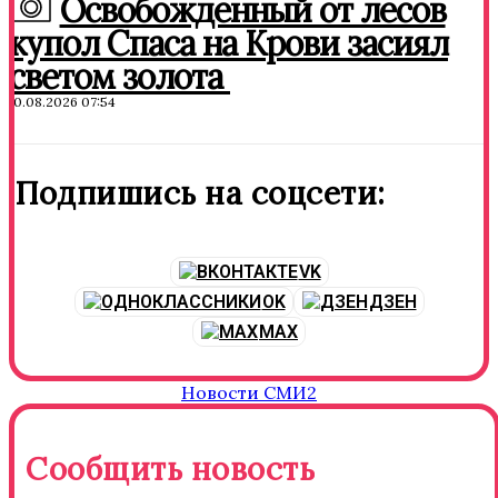
Освобожденный от лесов
купол Спаса на Крови засиял
светом золота
10.08.2026 07:54
Подпишись на соцсети:
VK
OK
ДЗЕН
MAX
Новости СМИ2
Сообщить новость