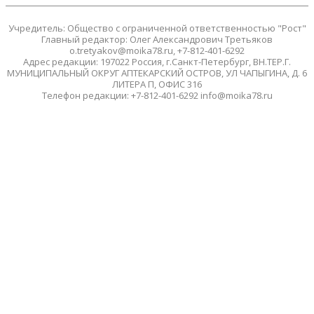
Учредитель: Общество с ограниченной ответственностью "Рост"
Главный редактор: Олег Александрович Третьяков
o.tretyakov@moika78.ru, +7-812-401-6292
Адрес редакции: 197022 Россия, г.Санкт-Петербург, ВН.ТЕР.Г.
МУНИЦИПАЛЬНЫЙ ОКРУГ АПТЕКАРСКИЙ ОСТРОВ, УЛ ЧАПЫГИНА, Д. 6
ЛИТЕРА П, ОФИС 316
Телефон редакции: +7-812-401-6292 info@moika78.ru