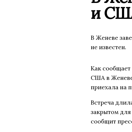
и СШ
В Женеве зав
не известен.
Как сообщает
США в Женеве
приехала на п
Встреча длил
закрытом для
сообщит пресс