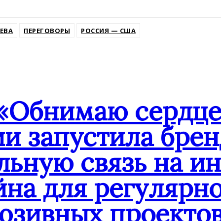
ssniki
ЕВА
ПЕРЕГОВОРЫ
РОССИЯ — США
«Обнимаю сердце
ии запустила бре
льную связь на и
йна для регулярн
юзивных проекто