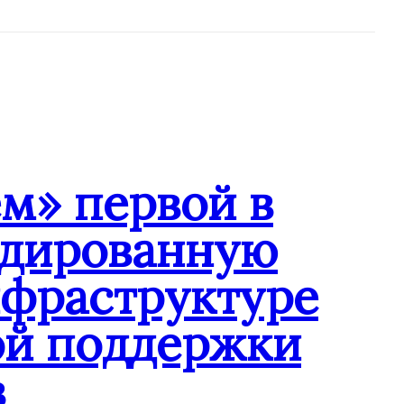
м» первой в
ндированную
нфраструктуре
ой поддержки
в