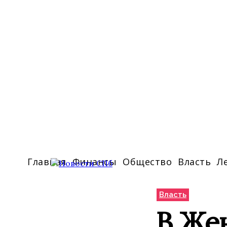
Главная
Финансы
Общество
Власть
Л
Власть
В Же