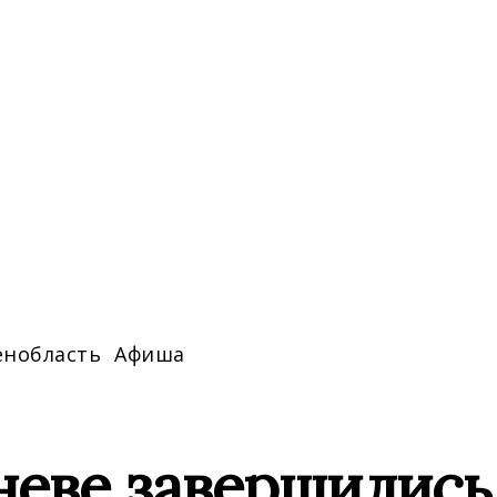
енобласть
Афиша
неве завершились