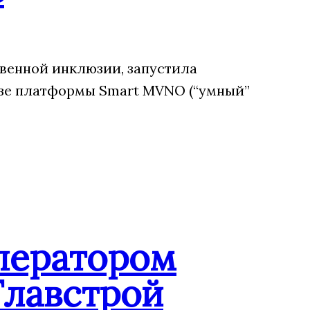
венной инклюзии, запустила
зе платформы Smart MVNO (“умный”
ператором
Главстрой