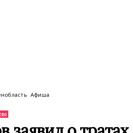
енобласть
Афиша
тво
в заявил о тратах