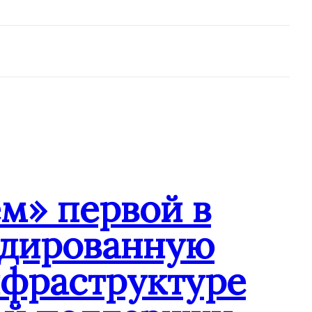
м» первой в
ндированную
нфраструктуре