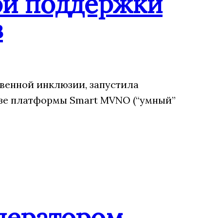
ой поддержки
в
венной инклюзии, запустила
зе платформы Smart MVNO (“умный”
ператором