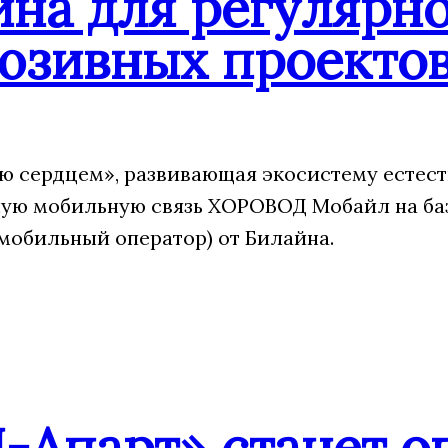
йна для регулярн
юзивных проекто
 сердцем», развивающая экосистему естест
ую мобильную связь ХОРОВОД Мобайл на ба
мобильный оператор) от Билайна.
-Апарт» станет о