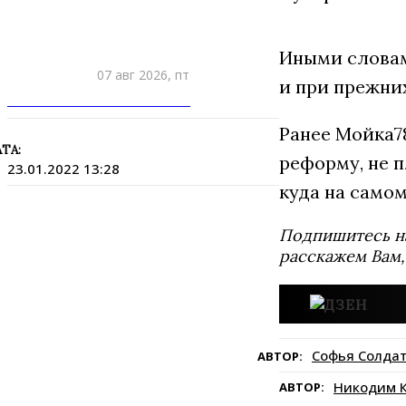
Иными словам
07 авг 2026, пт
и при прежних
ПРИШЛИТЕ НОВОСТЬ
Ранее Мойка
ТА:
реформу, не п
23.01.2022 13:28
куда на самом
Подпишитесь н
расскажем Вам,
Софья Солда
АВТОР:
Никодим К
АВТОР: