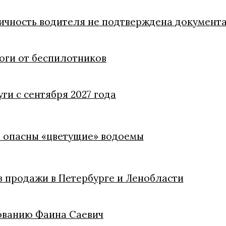
личность водителя не подтверждена документ
оги от беспилотников
ги с сентября 2027 года
м опасны «цветущие» водоемы
из продажи в Петербурге и Ленобласти
ованию Фаина Саевич