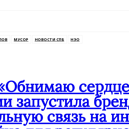
ssniki
ЛОВ
МУСОР
НОВОСТИ СПБ
НЭО
«Обнимаю сердце
ии запустила бре
льную связь на и