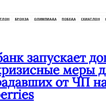
ssniki
ТЛОН
БРОНЗА
ОЛИМПИАДА
ПОБЕДА
СКИАТЛОН
банк запускает д
кризисные меры д
адавших от ЧП на
erries