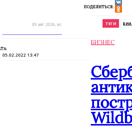
ПОДЕЛИТЬСЯ:
VK
Odnokla
ТЕГИ
БИА
09 авг 2026, вс
ПРИШЛИТЕ НОВОСТЬ
БИЗНЕС
ТА:
05.02.2022 13:47
Сбер
анти
постр
Wildb