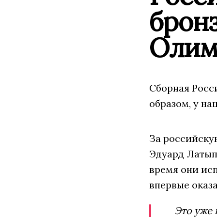
брон
Олим
Сборная Росс
образом, у н
За российску
Эдуард Латыпо
время они ис
впервые оказ
Это уже 