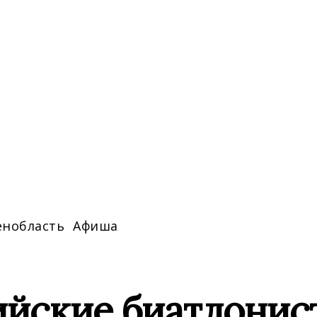
енобласть
Афиша
ийские биатлонис