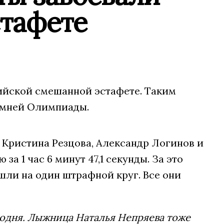
стафете
пийской смешанной эстафете. Таким
зимней Олимпиады.
 Кристина Резцова, Александр Логинов и
 1 час 6 минут 47,1 секунды. За это
шли на один штрафной круг. Все они
егодня. Лыжница Наталья Непряева тоже