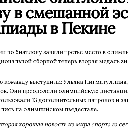
зу в смешанной э
пиады в Пекине
ии по биатлону заняли третье место в олим
ациональной сборной теперь вторая медаль 
ю команду выступили: Ульяна Нигматуллина,
в. Они преодолели олимпийскую дистанцию за
пользовали 13 дополнительных патронов и за
ались на олимпийском пьедестале.
вторая хорошая новость из мира спорта за с