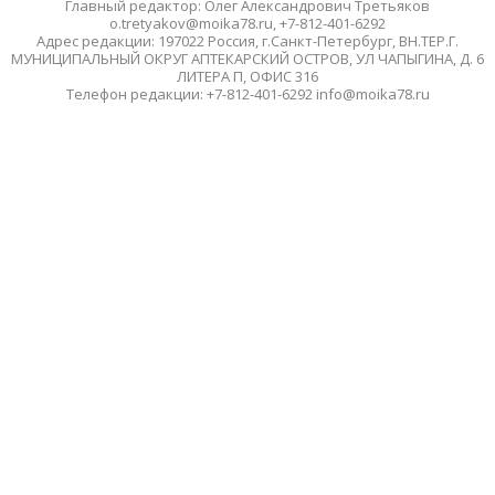
Главный редактор: Олег Александрович Третьяков
o.tretyakov@moika78.ru, +7-812-401-6292
Адрес редакции: 197022 Россия, г.Санкт-Петербург, ВН.ТЕР.Г.
МУНИЦИПАЛЬНЫЙ ОКРУГ АПТЕКАРСКИЙ ОСТРОВ, УЛ ЧАПЫГИНА, Д. 6
ЛИТЕРА П, ОФИС 316
Телефон редакции: +7-812-401-6292 info@moika78.ru