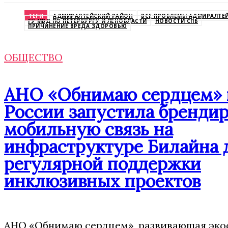
Odnoklassniki
ТЕГИ
АДМИРАЛТЕЙСКИЙ РАЙОН
ВСЕ ПРОБЛЕМЫ АДМИРАЛТЕ
ГУ МВД ПО ПЕТЕРБУРГУ И ЛЕНОБЛАСТИ
НОВОСТИ СПБ
ПРИЧИНЕНИЕ ВРЕДА ЗДОРОВЬЮ
ОБЩЕСТВО
АНО «Обнимаю сердцем» 
России запустила бренди
мобильную связь на
инфраструктуре Билайна 
регулярной поддержки
инклюзивных проектов
АНО «Обнимаю сердцем», развивающая эко