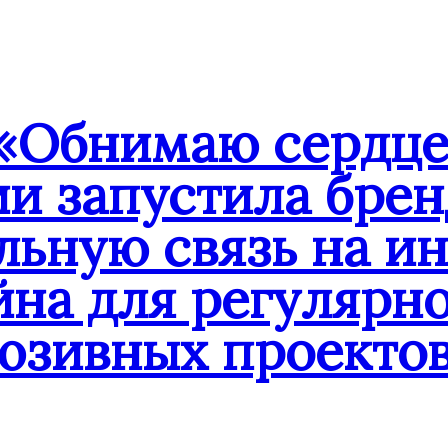
«Обнимаю сердце
ии запустила бре
льную связь на и
йна для регулярн
юзивных проекто