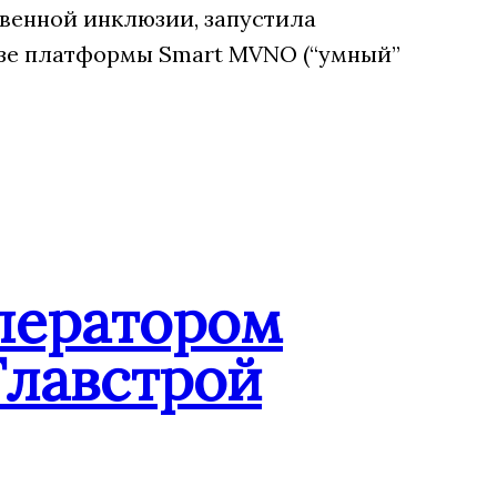
венной инклюзии, запустила
зе платформы Smart MVNO (“умный”
ператором
Главстрой