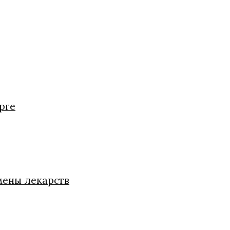
рге
мены лекарств