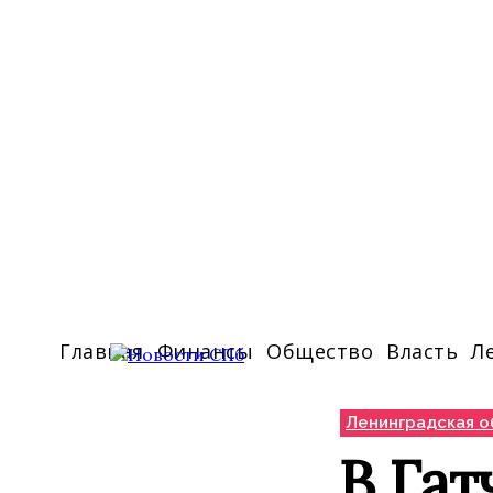
Главная
Финансы
Общество
Власть
Л
Ленинградская о
В Гат