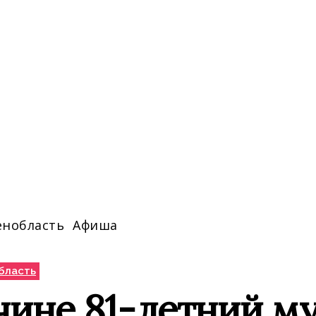
енобласть
Афиша
бласть
чине 81-летний м