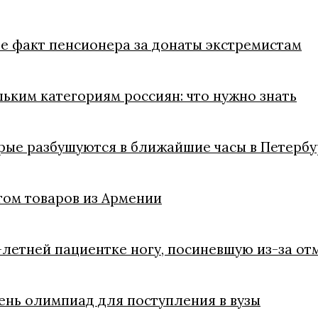
е факт пенсионера за донаты экстремистам
ьким категориям россиян: что нужно знать
орые разбушуются в ближайшие часы в Петербу
том товаров из Армении
летней пациентке ногу, посиневшую из-за от
ень олимпиад для поступления в вузы