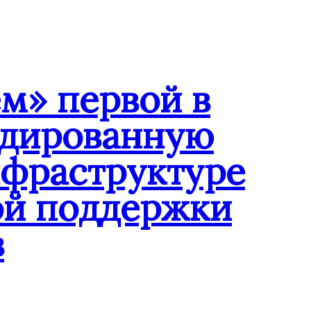
м» первой в
ндированную
нфраструктуре
ой поддержки
в