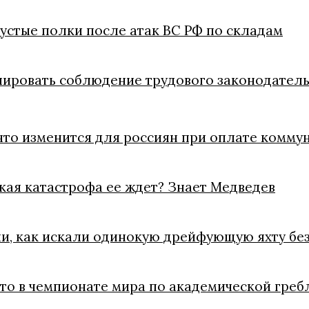
пустые полки после атак ВС РФ по складам
лировать соблюдение трудового законодатель
что изменится для россиян при оплате коммун
акая катастрофа ее ждет? Знает Медведев
ли, как искали одинокую дрейфующую яхту без
ото в чемпионате мира по академической греб