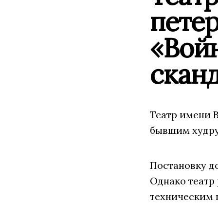
петер
«Войн
скан
Театр имени В
бывшим худр
Постановку до
Однако театр 
техническим 