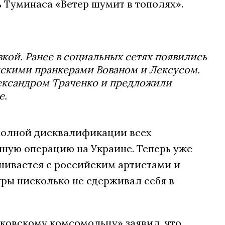
ь Туминаса «Ветер шумит в тополях».
вкой. Ранее в социальных сетях появились
йскими пранкерами Вованом и Лексусом.
ександром Траченко и предложили
е.
полной дисквалификации всех
ную операцию на Украине. Теперь уже
анивается с российским артистами и
ры нисколько не сдерживал себя в
ковскому комсомольцу» заявил, что