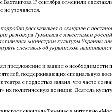
е Вахтангова 17 сентября отменили спектакл
 не уточняется.
подробно рассказывает о скандале с постано
ии разговора Туминаса с известными росси
дставились министром культуры Украины Ал
играть спектакль об украинском националист
ял предложение и заявил о необходимости 
еятелей, поддерживающих специальную воен
 театра с гордостью заявил, что часто созв
т» их политическую позицию. Деятель культу
евшегося скандала Туминас в интервью «Мос