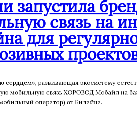
ии запустила бре
льную связь на и
йна для регулярн
юзивных проекто
 сердцем», развивающая экосистему естест
ую мобильную связь ХОРОВОД Мобайл на ба
мобильный оператор) от Билайна.