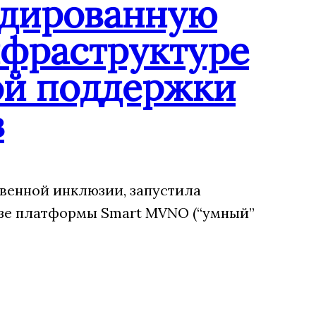
ндированную
нфраструктуре
ой поддержки
в
венной инклюзии, запустила
зе платформы Smart MVNO (“умный”