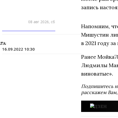
запись настоя
08 авг 2026, сб
Напомним, чт
ПРИШЛИТЕ НОВОСТЬ
Мишустин лиш
в 2021 году з
ТА:
16.09.2022 10:30
Ранее Мойка
Людмилы Макс
виноватые».
Подпишитесь н
расскажем Вам,