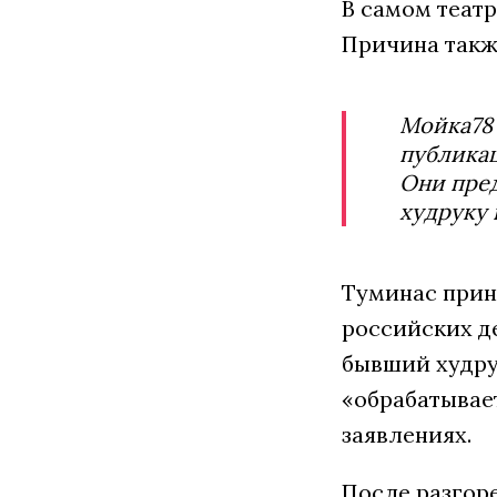
В самом театр
Причина также
Мойка78 
публикац
Они пре
худруку 
Туминас прин
российских д
бывший худрук
«обрабатывае
заявлениях.
После разгор