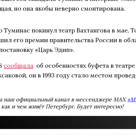
щая, но она якобы неверно смонтирована.
о Туминас покинул театр Вахтангова в мае.
ил его премии правительства России в обл
а постановку «Царь Эдип».
78
сообщала
об особенностях буфета в театре
аковой, он в 1993 году стало местом прове
а наш официальный канал в мессенджере MAX
«М
 как и чем живёт Петербург. Будет интересно!