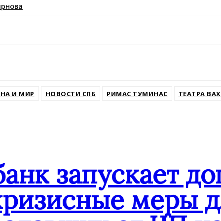
ирнова
ssniki
НА И МИР
НОВОСТИ СПБ
РИМАС ТУМИНАС
ТЕАТРА ВА
банк запускает д
кризисные меры д