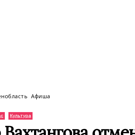
енобласть
Афиша
ас
Культура
 Вахтангова отме