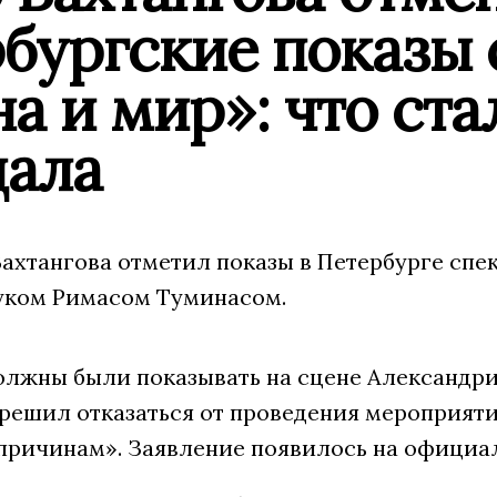
бургские показы 
а и мир»: что ст
дала
ахтангова отметил показы в Петербурге спе
уком Римасом Туминасом.
лжны были показывать на сцене Александринск
решил отказаться от проведения мероприятия
причинам». Заявление появилось на официал