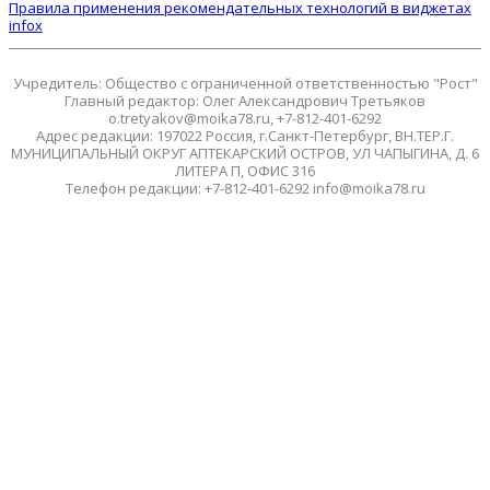
Правила применения рекомендательных технологий в виджетах
infox
Учредитель: Общество с ограниченной ответственностью "Рост"
Главный редактор: Олег Александрович Третьяков
o.tretyakov@moika78.ru, +7-812-401-6292
Адрес редакции: 197022 Россия, г.Санкт-Петербург, ВН.ТЕР.Г.
МУНИЦИПАЛЬНЫЙ ОКРУГ АПТЕКАРСКИЙ ОСТРОВ, УЛ ЧАПЫГИНА, Д. 6
ЛИТЕРА П, ОФИС 316
Телефон редакции: +7-812-401-6292 info@moika78.ru