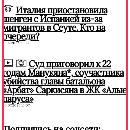
Италия приостановила
шенген с Испанией из-за
мигрантов в Сеуте. Кто на
очереди?
31.07.2026 21:05
Суд приговорил к 22
годам Манукяна*, соучастника
убийства главы батальона
«Арбат» Саркисяна в ЖК «Алые
паруса»
30.07.2026 13:07
Подпишись на соцсети: