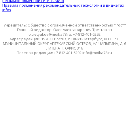
рекламно-обменной сети «СМИ2»
Правила применения рекомендательных технологий в виджетах
infox
Учредитель: Общество с ограниченной ответственностью "Рост"
Главный редактор: Олег Александрович Третьяков
o.tretyakov@moika78.ru, +7-812-401-6292
Адрес редакции: 197022 Россия, г.Санкт-Петербург, ВН.ТЕР.Г.
МУНИЦИПАЛЬНЫЙ ОКРУГ АПТЕКАРСКИЙ ОСТРОВ, УЛ ЧАПЫГИНА, Д. 6
ЛИТЕРА П, ОФИС 316
Телефон редакции: +7-812-401-6292 info@moika78.ru