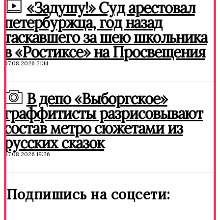
«Задушу!» Суд арестовал
петербуржца, год назад
таскавшего за шею школьника
в «Ростиксе» на Просвещения
07.08.2026 21:14
В депо «Выборгское»
граффитисты разрисовывают
состав метро сюжетами из
русских сказок
07.08.2026 19:26
Подпишись на соцсети: