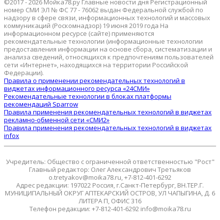
©2017 - 2026 Мойка78.ру Главные новости дня Регистрационный
номер СМИ ЭЛ № ФС 77 - 76062 выдан Федеральной службой по
надзору в сфере связи, информационных технологий и массовых
коммуникаций (Роскомнадзор) 19 июня 2019 года На
информационном ресурсе (сайте) применяются
рекомендательные технологии (информационные технологии
предоставления информации на основе сбора, систематизации и
анализа сведений, относящихся к предпочтениям пользователей
сети «Интернет», находящихся на территории Российской
Федерации).
Правила о применении рекомендательных технологий в
виджетах информационного ресурса «24СМИ»
Рекомендательные технологии в блоках платформы
рекомендаций Sparrow
Правила применения рекомендательных технологий в виджетах
рекламно-обменной сети «СМИ2»
Правила применения рекомендательных технологий в виджетах
infox
Учредитель: Общество с ограниченной ответственностью "Рост"
Главный редактор: Олег Александрович Третьяков
o.tretyakov@moika78.ru, +7-812-401-6292
Адрес редакции: 197022 Россия, г.Санкт-Петербург, ВН.ТЕР.Г.
МУНИЦИПАЛЬНЫЙ ОКРУГ АПТЕКАРСКИЙ ОСТРОВ, УЛ ЧАПЫГИНА, Д. 6
ЛИТЕРА П, ОФИС 316
Телефон редакции: +7-812-401-6292 info@moika78.ru