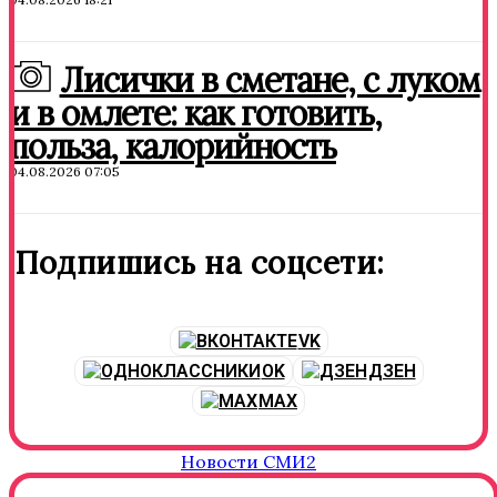
Лисички в сметане, с луком
и в омлете: как готовить,
польза, калорийность
04.08.2026 07:05
Подпишись на соцсети:
VK
OK
ДЗЕН
MAX
Новости СМИ2