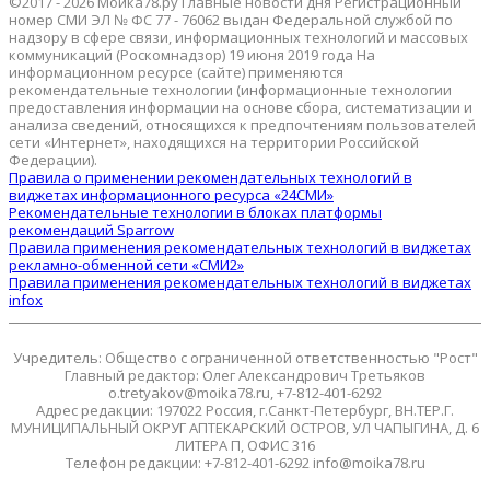
©2017 - 2026 Мойка78.ру Главные новости дня Регистрационный
номер СМИ ЭЛ № ФС 77 - 76062 выдан Федеральной службой по
надзору в сфере связи, информационных технологий и массовых
коммуникаций (Роскомнадзор) 19 июня 2019 года На
информационном ресурсе (сайте) применяются
рекомендательные технологии (информационные технологии
предоставления информации на основе сбора, систематизации и
анализа сведений, относящихся к предпочтениям пользователей
сети «Интернет», находящихся на территории Российской
Федерации).
Правила о применении рекомендательных технологий в
виджетах информационного ресурса «24СМИ»
Рекомендательные технологии в блоках платформы
рекомендаций Sparrow
Правила применения рекомендательных технологий в виджетах
рекламно-обменной сети «СМИ2»
Правила применения рекомендательных технологий в виджетах
infox
Учредитель: Общество с ограниченной ответственностью "Рост"
Главный редактор: Олег Александрович Третьяков
o.tretyakov@moika78.ru, +7-812-401-6292
Адрес редакции: 197022 Россия, г.Санкт-Петербург, ВН.ТЕР.Г.
МУНИЦИПАЛЬНЫЙ ОКРУГ АПТЕКАРСКИЙ ОСТРОВ, УЛ ЧАПЫГИНА, Д. 6
ЛИТЕРА П, ОФИС 316
Телефон редакции: +7-812-401-6292 info@moika78.ru