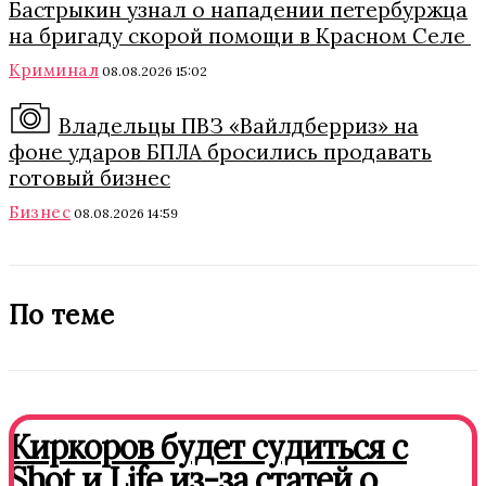
Бастрыкин узнал о нападении петербуржца
на бригаду скорой помощи в Красном Селе
Криминал
08.08.2026 15:02
Владельцы ПВЗ «Вайлдберриз» на
фоне ударов БПЛА бросились продавать
готовый бизнес
Бизнес
08.08.2026 14:59
По теме
Киркоров будет судиться с
Shot и Life из-за статей о