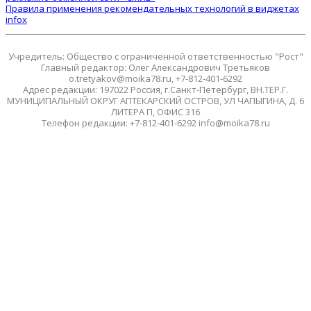
Правила применения рекомендательных технологий в виджетах
infox
Учредитель: Общество с ограниченной ответственностью "Рост"
Главный редактор: Олег Александрович Третьяков
o.tretyakov@moika78.ru, +7-812-401-6292
Адрес редакции: 197022 Россия, г.Санкт-Петербург, ВН.ТЕР.Г.
МУНИЦИПАЛЬНЫЙ ОКРУГ АПТЕКАРСКИЙ ОСТРОВ, УЛ ЧАПЫГИНА, Д. 6
ЛИТЕРА П, ОФИС 316
Телефон редакции: +7-812-401-6292 info@moika78.ru