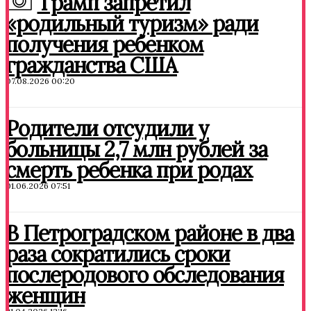
Трамп запретил
«родильный туризм» ради
получения ребенком
гражданства США
07.08.2026 00:20
Родители отсудили у
больницы 2,7 млн рублей за
смерть ребенка при родах
01.06.2026 07:51
В Петроградском районе в два
раза сократились сроки
послеродового обследования
женщин