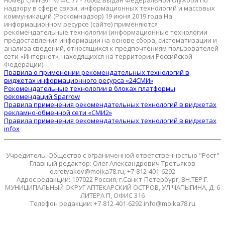
номер СМИ ЭЛ № ФС 77 - 76062 выдан Федеральной службой по
надзору в сфере связи, информационных технологий и массовых
коммуникаций (Роскомнадзор) 19 июня 2019 года На
информационном ресурсе (сайте) применяются
рекомендательные технологии (информационные технологии
предоставления информации на основе сбора, систематизации и
анализа сведений, относящихся к предпочтениям пользователей
сети «Интернет», находящихся на территории Российской
Федерации).
Правила о применении рекомендательных технологий в
виджетах информационного ресурса «24СМИ»
Рекомендательные технологии в блоках платформы
рекомендаций Sparrow
Правила применения рекомендательных технологий в виджетах
рекламно-обменной сети «СМИ2»
Правила применения рекомендательных технологий в виджетах
infox
Учредитель: Общество с ограниченной ответственностью "Рост"
Главный редактор: Олег Александрович Третьяков
o.tretyakov@moika78.ru, +7-812-401-6292
Адрес редакции: 197022 Россия, г.Санкт-Петербург, ВН.ТЕР.Г.
МУНИЦИПАЛЬНЫЙ ОКРУГ АПТЕКАРСКИЙ ОСТРОВ, УЛ ЧАПЫГИНА, Д. 6
ЛИТЕРА П, ОФИС 316
Телефон редакции: +7-812-401-6292 info@moika78.ru