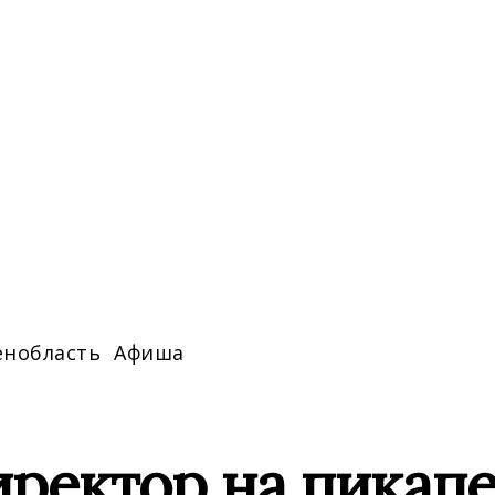
енобласть
Афиша
ректор на пикапе