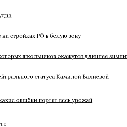
удна
 на стройках РФ в белую зону
екоторых школьников окажутся длиннее зимни
ейтрального статуса Камилой Валиевой
 какие ошибки портят весь урожай
сте