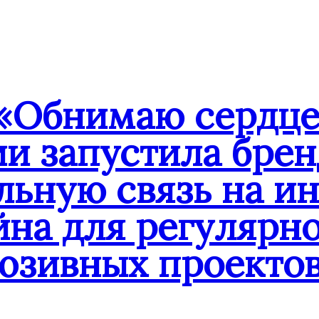
«Обнимаю сердце
ии запустила бре
льную связь на и
йна для регулярн
юзивных проекто