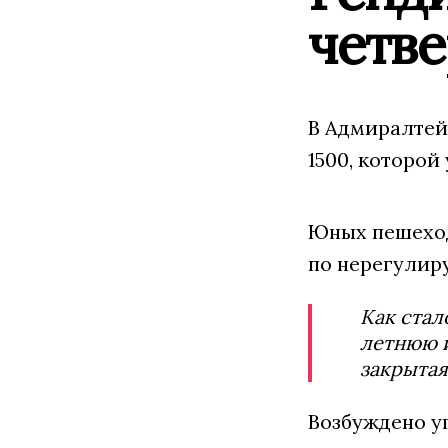
четв
В Адмиралтей
1500, которой
Юных пешеход
по нерегулир
Как стал
летнюю и
закрытая
Возбуждено у