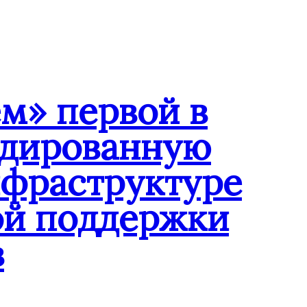
м» первой в
ндированную
нфраструктуре
ой поддержки
в