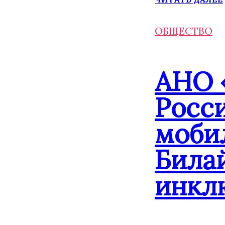
ОБЩЕСТВО
АНО 
Росс
моби
Била
инкл