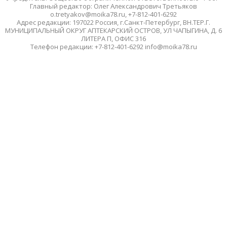
Главный редактор: Олег Александрович Третьяков
o.tretyakov@moika78.ru, +7-812-401-6292
Адрес редакции: 197022 Россия, г.Санкт-Петербург, ВН.ТЕР.Г.
МУНИЦИПАЛЬНЫЙ ОКРУГ АПТЕКАРСКИЙ ОСТРОВ, УЛ ЧАПЫГИНА, Д. 6
ЛИТЕРА П, ОФИС 316
Телефон редакции: +7-812-401-6292 info@moika78.ru