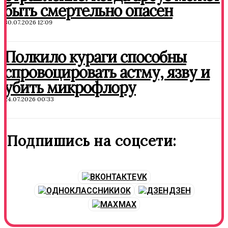
быть смертельно опасен
30.07.2026 12:09
Полкило кураги способны
спровоцировать астму, язву и
убить микрофлору
24.07.2026 00:33
Подпишись на соцсети:
VK
OK
ДЗЕН
MAX