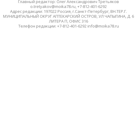
Главный редактор: Олег Александрович Третьяков
o.tretyakov@moika78.ru, +7-812-401-6292
Адрес редакции: 197022 Россия, г.Санкт-Петербург, ВН.ТЕР.Г.
МУНИЦИПАЛЬНЫЙ ОКРУГ АПТЕКАРСКИЙ ОСТРОВ, УЛ ЧАПЫГИНА, Д. 6
ЛИТЕРА П, ОФИС 316
Телефон редакции: +7-812-401-6292 info@moika78.ru