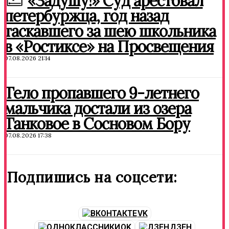
«Задушу!» Суд арестовал
петербуржца, год назад
таскавшего за шею школьника
в «Ростиксе» на Просвещения
07.08.2026 21:14
Тело пропавшего 9-летнего
мальчика достали из озера
Танковое в Сосновом Бору
07.08.2026 17:38
Подпишись на соцсети:
VK
OK
ДЗЕН