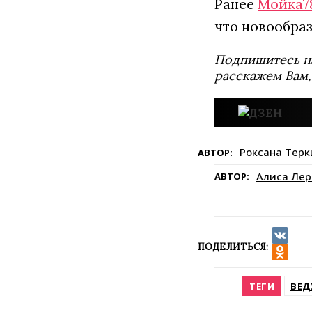
Ранее
Мойка7
что новообра
Подпишитесь н
расскажем Вам,
Роксана Терк
АВТОР:
Алиса Лер
АВТОР:
ПОДЕЛИТЬСЯ:
VK
Odnokla
ТЕГИ
ВЕ