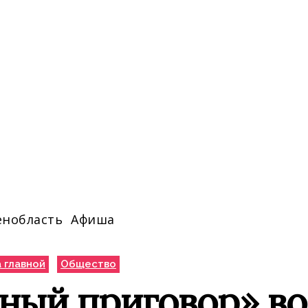
енобласть
Афиша
 главной
Общество
ный приговор» во