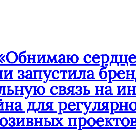
«Обнимаю сердце
ии запустила бре
льную связь на и
йна для регулярн
юзивных проекто