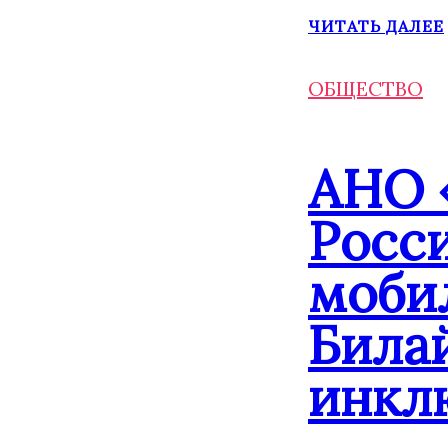
ЧИТАТЬ ДАЛЕЕ
ОБЩЕСТВО
АНО 
Росс
моби
Била
инкл