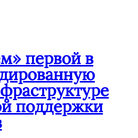
м» первой в
ндированную
нфраструктуре
ой поддержки
в