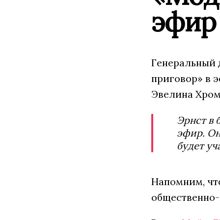
эфир
Генеральный 
приговор» в э
Эвелина Хром
Эрнст в 
эфир. Он
будет уч
Напомним, чт
общественно-