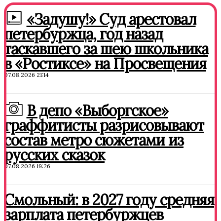
«Задушу!» Суд арестовал
петербуржца, год назад
таскавшего за шею школьника
в «Ростиксе» на Просвещения
07.08.2026 21:14
В депо «Выборгское»
граффитисты разрисовывают
состав метро сюжетами из
русских сказок
07.08.2026 19:26
Смольный: в 2027 году средняя
зарплата петербуржцев