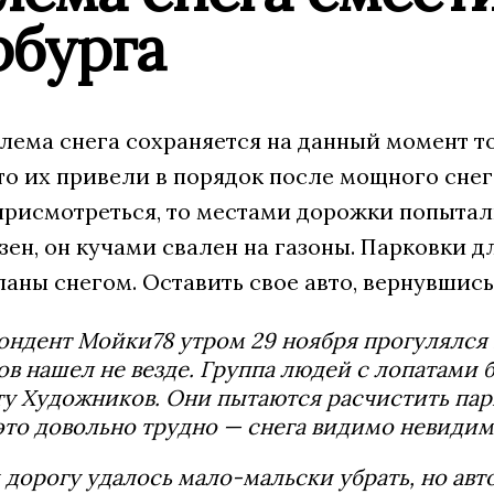
рбурга
лема снега сохраняется на данный момент т
то их привели в порядок после мощного сне
присмотреться, то местами дорожки попытал
езен, он кучами свален на газоны. Парковки
аны снегом. Оставить свое авто, вернувшись
ндент Мойки78 утром 29 ноября прогулялся 
в нашел не везде. Группа людей с лопатами б
у Художников. Они пытаются расчистить пар
это довольно трудно — снега видимо невидим
дорогу удалось мало-мальски убрать, но авт