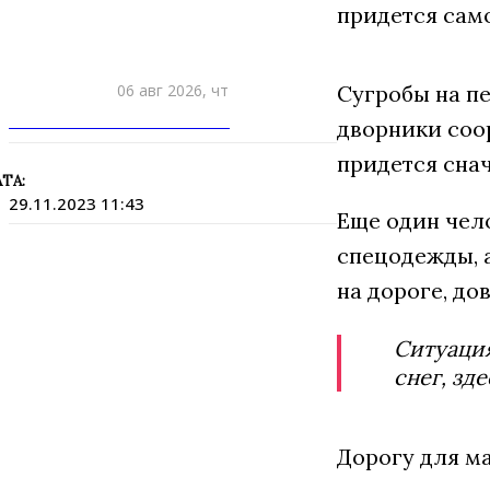
придется само
06 авг 2026, чт
Сугробы на п
ПРИШЛИТЕ НОВОСТЬ
дворники соо
придется снач
ТА:
29.11.2023 11:43
Еще один чело
спецодежды, 
на дороге, д
Ситуация
снег, зде
Дорогу для м