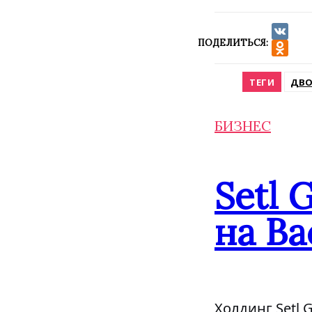
ПОДЕЛИТЬСЯ:
VK
Odnokla
ТЕГИ
ДВ
БИЗНЕС
Setl 
на Ва
Холдинг Setl 