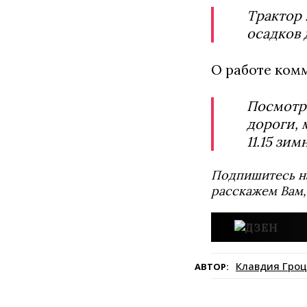
Трактор 
осадков 
О работе комм
Посмотре
дороги, 
11.15 зи
Подпишитесь н
расскажем Вам,
Клавдия Гроц
АВТОР: