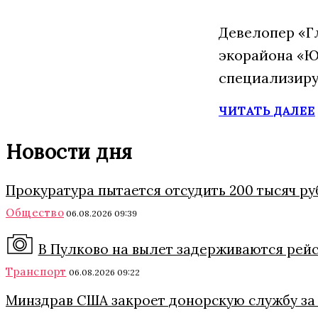
Девелопер «Г
экорайона «Ю
специализиру
ЧИТАТЬ ДАЛЕЕ
Новости дня
Прокуратура пытается отсудить 200 тысяч ру
Общество
06.08.2026 09:39
В Пулково на вылет задерживаются рейс
Транспорт
06.08.2026 09:22
Минздрав США закроет донорскую службу за