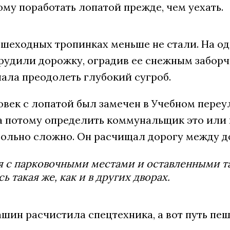
му поработать лопатой прежде, чем уехать.
ешеходных тропинках меньше не стали. На од
рудили дорожку, оградив ее снежным заборчи
ала преодолеть глубокий сугроб.
век с лопатой был замечен в Учебном переул
а потому определить коммунальщик это или 
овольно сложно. Он расчищал дорогу между 
 с парковочными местами и оставленными т
сь такая же, как и в других дворах.
ашин расчистила спецтехника, а вот путь пе