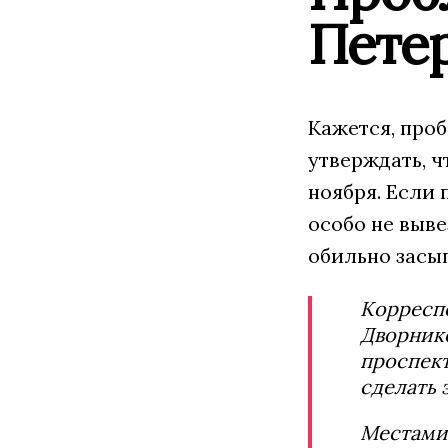
Пете
Кажется, проб
утверждать, ч
ноября. Если 
особо не выв
обильно засып
Корреспо
Дворнико
проспект
сделать 
Местами 