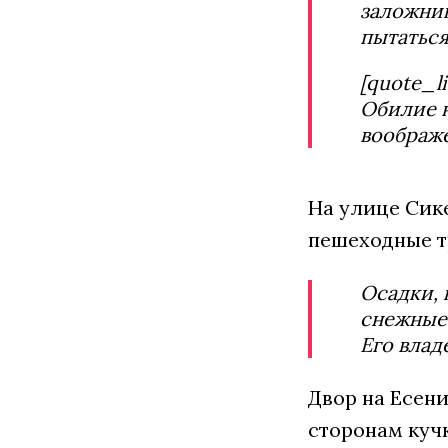
заложник
пытаться
[quote_l
Обилие 
воображ
На улице Сике
пешеходные т
Осадки, 
снежные 
Его влад
Двор на Есени
сторонам кучк