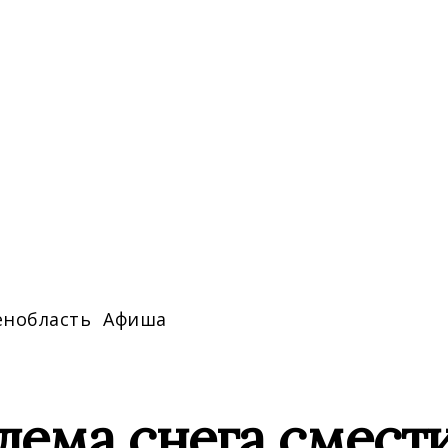
енобласть
Афиша
ема снега смести