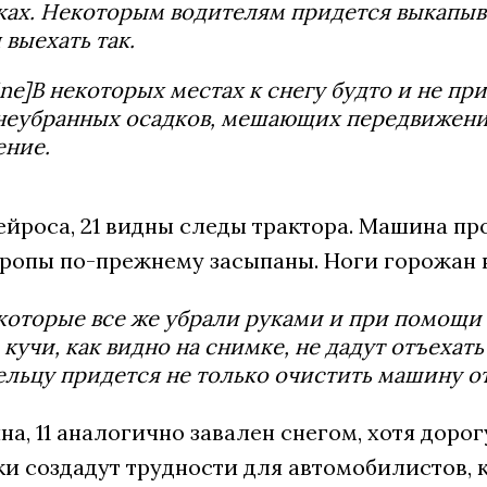
ах. Некоторым водителям придется выкапыват
 выехать так.
ine]В некоторых местах к снегу будто и не п
неубранных осадков, мешающих передвижению
ение.
йроса, 21 видны следы трактора. Машина про
ропы по-прежнему засыпаны. Ноги горожан вя
которые все же убрали руками и при помощи 
кучи, как видно на снимке, не дадут отъехат
ельцу придется не только очистить машину от
на, 11 аналогично завален снегом, хотя дор
и создадут трудности для автомобилистов, к