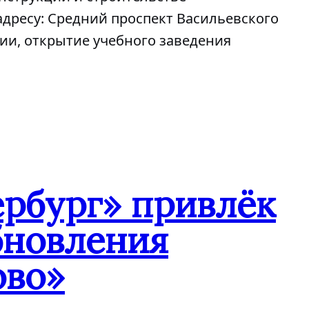
адресу: Средний проспект Васильевского
нии, открытие учебного заведения
ербург» привлёк
обновления
ово»