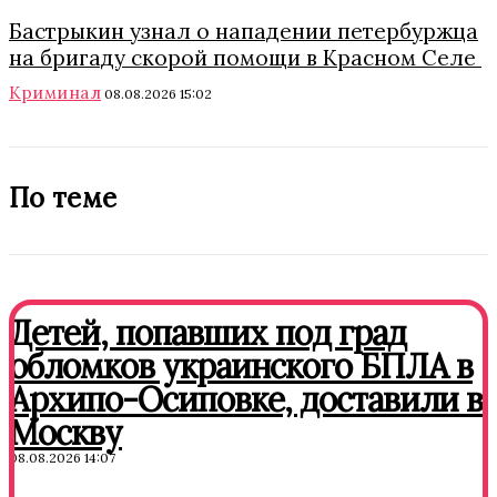
Бастрыкин узнал о нападении петербуржца
на бригаду скорой помощи в Красном Селе
Криминал
08.08.2026 15:02
По теме
Детей, попавших под град
обломков украинского БПЛА в
Архипо-Осиповке, доставили в
Москву
08.08.2026 14:07