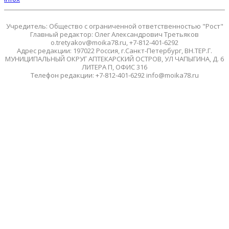
Учредитель: Общество с ограниченной ответственностью "Рост"
Главный редактор: Олег Александрович Третьяков
o.tretyakov@moika78.ru, +7-812-401-6292
Адрес редакции: 197022 Россия, г.Санкт-Петербург, ВН.ТЕР.Г.
МУНИЦИПАЛЬНЫЙ ОКРУГ АПТЕКАРСКИЙ ОСТРОВ, УЛ ЧАПЫГИНА, Д. 6
ЛИТЕРА П, ОФИС 316
Телефон редакции: +7-812-401-6292 info@moika78.ru