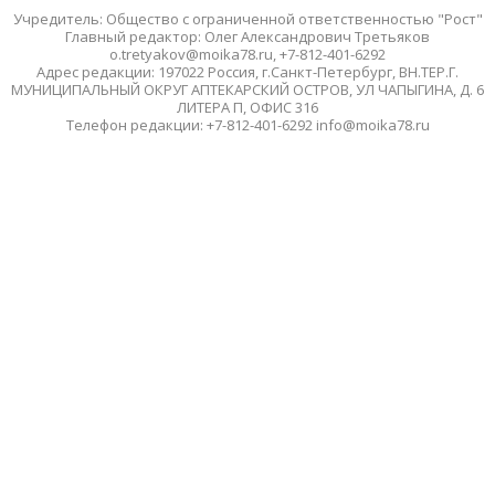
Учредитель: Общество с ограниченной ответственностью "Рост"
Главный редактор: Олег Александрович Третьяков
o.tretyakov@moika78.ru, +7-812-401-6292
Адрес редакции: 197022 Россия, г.Санкт-Петербург, ВН.ТЕР.Г.
МУНИЦИПАЛЬНЫЙ ОКРУГ АПТЕКАРСКИЙ ОСТРОВ, УЛ ЧАПЫГИНА, Д. 6
ЛИТЕРА П, ОФИС 316
Телефон редакции: +7-812-401-6292 info@moika78.ru