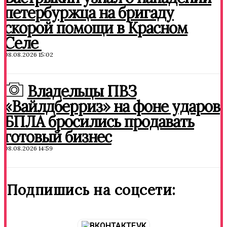
петербуржца на бригаду
скорой помощи в Красном
Селе
08.08.2026 15:02
Владельцы ПВЗ
«Вайлдберриз» на фоне ударов
БПЛА бросились продавать
готовый бизнес
08.08.2026 14:59
Подпишись на соцсети:
VK