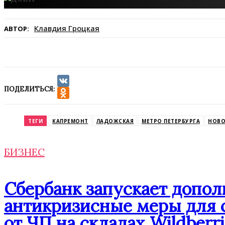
Клавдия Гроцкая
АВТОР:
ПОДЕЛИТЬСЯ:
VK
Odnoklassniki
ТЕГИ
КАПРЕМОНТ
ЛАДОЖСКАЯ
МЕТРО ПЕТЕРБУРГА
НОВО
БИЗНЕС
Сбербанк запускает допо
антикризисные меры для 
от ЧП на складах Wildberri