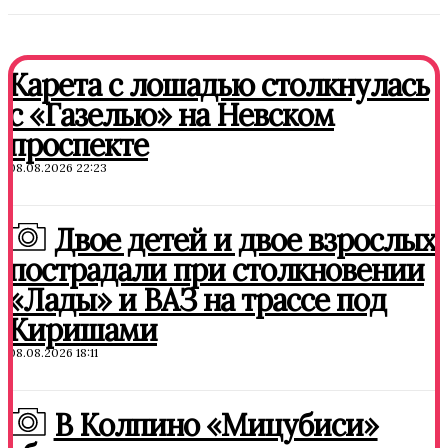
Карета с лошадью столкнулась
с «Газелью» на Невском
проспекте
08.08.2026 22:23
Двое детей и двое взрослых
пострадали при столкновении
«Лады» и ВАЗ на трассе под
Киришами
08.08.2026 18:11
В Колпино «Мицубиси»