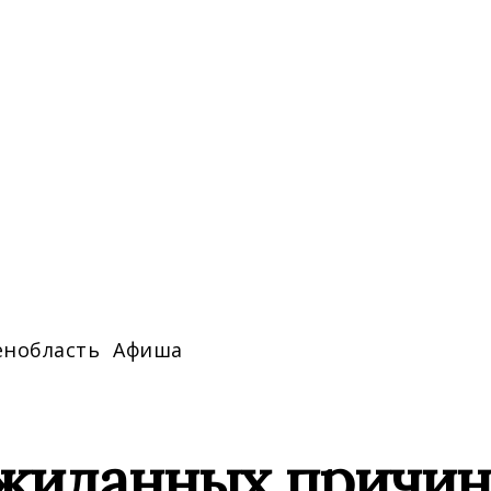
енобласть
Афиша
ожиданных причин