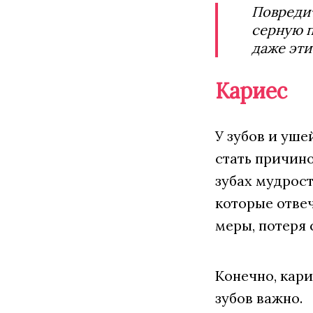
Повредит
серную п
даже эти
Кариес
У зубов и уше
стать причино
зубах мудрост
которые отвеч
меры, потеря 
Конечно, кари
зубов важно.