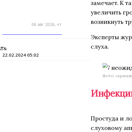
замечает. К 
увеличить гр
возникнуть т
06 авг 2026, чт
ПРИШЛИТЕ НОВОСТЬ
Эксперты жур
слуха.
ТА:
22.02.2024 05:02
Фото: скринш
Инфекци
Простуда и л
слуховому апп