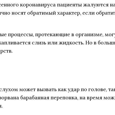
сенного коронавируса пациенты жалуются на 
чно носят обратимый характер, если обрати
е процессы, протекающие в организме, могут
капливается слизь или жидкость. Но в боль
рств.
слухом может вызвать как удар по голове, т
азорвана барабанная перепонка, на время мо
.