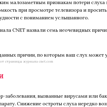
таким малозаметным признакам потери слуха
омкость при просмотре телевизора и просить
рудности с пониманием услышанного.
нала CNET назвали семь неочевидных причи
от страницы журнала cnet.com
и
ор-заболевания, вызванные вирусами или ба
арату. Снижение остроты слуха нередко воз