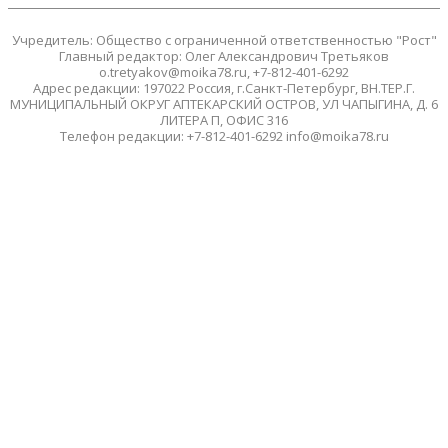
Учредитель: Общество с ограниченной ответственностью "Рост"
Главный редактор: Олег Александрович Третьяков
o.tretyakov@moika78.ru, +7-812-401-6292
Адрес редакции: 197022 Россия, г.Санкт-Петербург, ВН.ТЕР.Г.
МУНИЦИПАЛЬНЫЙ ОКРУГ АПТЕКАРСКИЙ ОСТРОВ, УЛ ЧАПЫГИНА, Д. 6
ЛИТЕРА П, ОФИС 316
Телефон редакции: +7-812-401-6292 info@moika78.ru