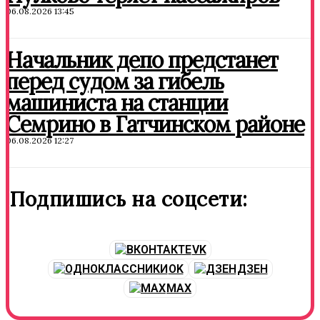
06.08.2026 13:45
Начальник депо предстанет
перед судом за гибель
машиниста на станции
Семрино в Гатчинском районе
06.08.2026 12:27
Подпишись на соцсети:
VK
OK
ДЗЕН
MAX