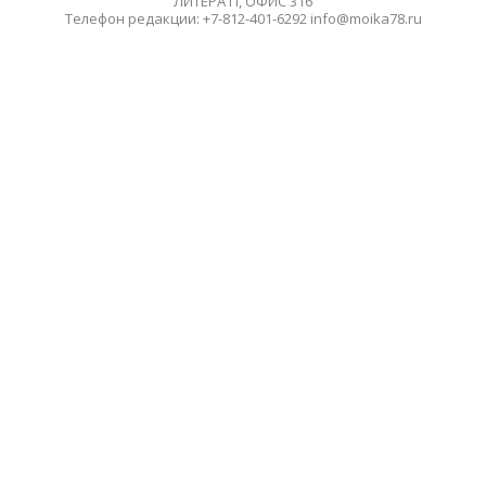
ЛИТЕРА П, ОФИС 316
Телефон редакции: +7-812-401-6292 info@moika78.ru