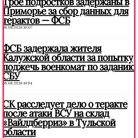
Трое подростков задержаны в
Приморье за сбор данных для
терактов — ФСБ
06.08.2026 10:07
ФСБ задержала жителя
Калужской области за попытку
поджечь военкомат по заданию
СБУ
05.08.2026 10:54
СК расследует дело о теракте
после атаки ВСУ на склад
«Вайлдберриз» в Тульской
области