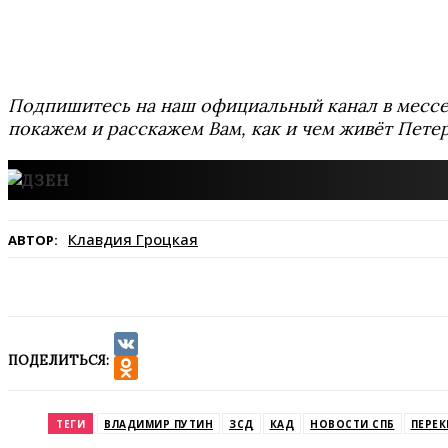
Подпишитесь на наш официальный канал в мес
покажем и расскажем Вам, как и чем живёт Петер
Клавдия Гроцкая
АВТОР:
ПОДЕЛИТЬСЯ:
VK
Odnoklassniki
ТЕГИ
ВЛАДИМИР ПУТИН
ЗСД
КАД
НОВОСТИ СПБ
ПЕРЕ