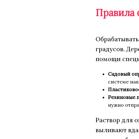
Правила 
Обрабатывать 
градусов. Де
помощи специа
Садовый оп
системе нак
Пластиковое
Резиновые п
нужно отпра
Раствор для 
выливают вдал