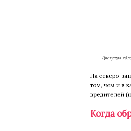
Цветущая ябло
На северо-зап
том, чем и в 
вредителей (н
Когда об