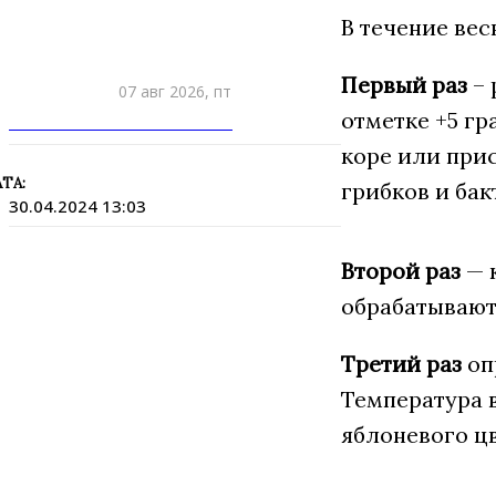
В течение ве
Первый раз
– 
07 авг 2026, пт
отметке +5 гр
ПРИШЛИТЕ НОВОСТЬ
коре или прис
ТА:
грибков и бак
30.04.2024 13:03
Второй раз
— 
обрабатывают
Третий раз
оп
Температура в
яблоневого цв