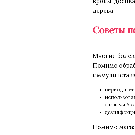
кроны, добива
дерева.
Советы п
Многие болез
Помимо обраб
иммунитета я
периодичес
использован
живыми бак
дезинфекци
Помимо магаз