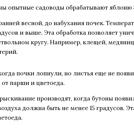
сны опытные садоводы обрабатывают яблоню
ранней весной, до набухания почек. Темпера
адусов и выше. Эта обработка позволяет уни
твольном кругу. Например, клещей, медяницу
терий.
когда почки лопнули, но листья еще не появ
 от парши и цветоеда.
рыскивание производят, когда бутоны появил
оздуха должна быть не менее 15 градусов. Э
етоеда.