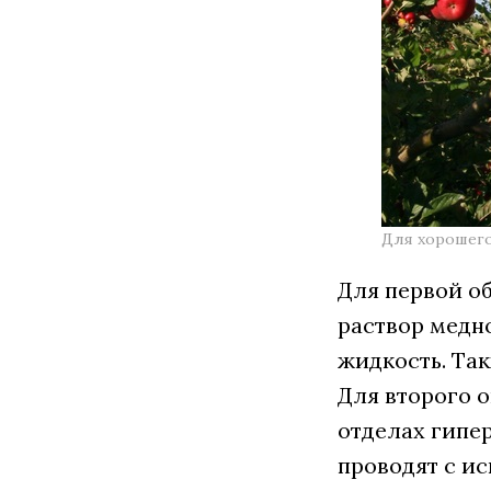
Для хорошего
Для первой о
раствор медн
жидкость. Та
Для второго 
отделах гипе
проводят с и