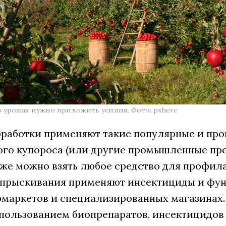
 урожая нужно приложить усилия. Фото: pxhere
бработки применяют такие популярные и про
ого купороса (или другие промышленные пре
кже можно взять любое средство для профила
опрыскивания применяют инсектициды и фун
рмаркетов и специализированных магазинах.
спользованием биопрепаратов, инсектицидов