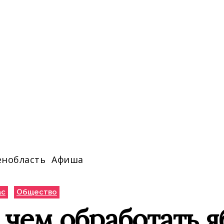
енобласть
Афиша
ас
Общество
 чем обработать я