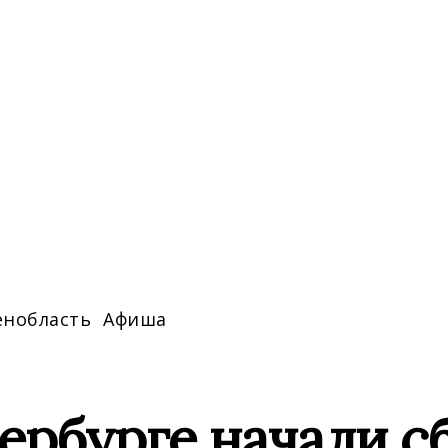
енобласть
Афиша
ербурге начали с