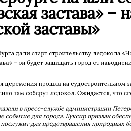
ская застава» – 
ской заставы»
урга дали старт строительству ледокола «Нар
ава» – он будет защищать город от наводнен
я церемония прошла на судостроительном за
нно там соберут ледокол. Ожидается, что его
казали в пресс-службе администрации Петерб
е событие для города. Буксир призван обесп
 послужит для предотвращения природных б