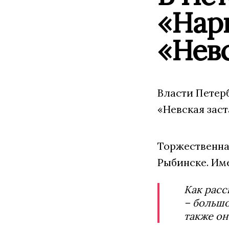
«Нарв
«Нев
Власти Петерб
«Невская заст
Торжественна
Рыбинске. Име
Как расс
– большо
также он