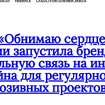
ДОКОЛ
РЫБИНСК
СУДОСТРОИТЕЛЬНЫЙ ЗАВОД
«Обнимаю сердце
ии запустила бре
льную связь на и
йна для регулярн
юзивных проекто