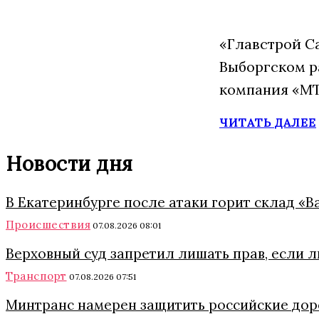
«Главстрой С
Выборгском р
компания «МТ
ЧИТАТЬ ДАЛЕЕ
Новости дня
В Екатеринбурге после атаки горит склад «
Происшествия
07.08.2026 08:01
Верховный суд запретил лишать прав, если 
Транспорт
07.08.2026 07:51
Минтранс намерен защитить российские дор