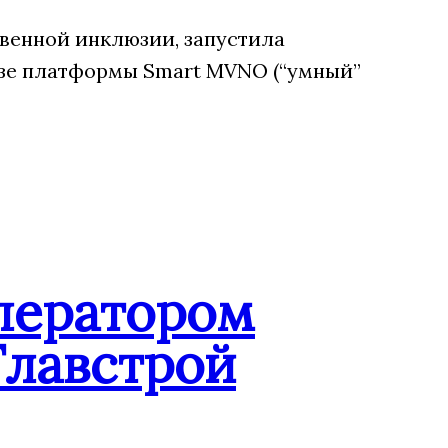
венной инклюзии, запустила
зе платформы Smart MVNO (“умный”
ператором
Главстрой