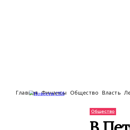
Главная
Финансы
Общество
Власть
Л
Общество
В Пет