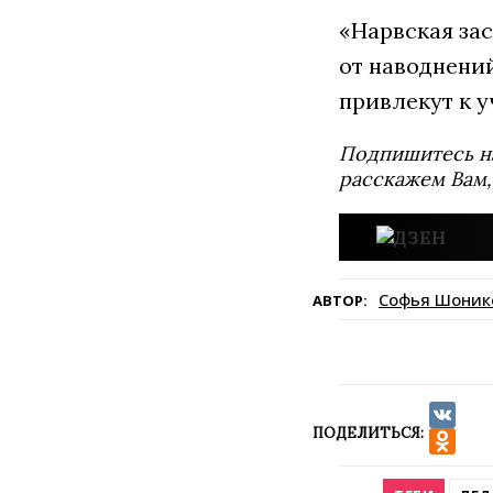
«Нарвская зас
от наводнени
привлекут к у
Подпишитесь н
расскажем Вам,
Софья Шоник
АВТОР:
ПОДЕЛИТЬСЯ:
VK
Odnokla