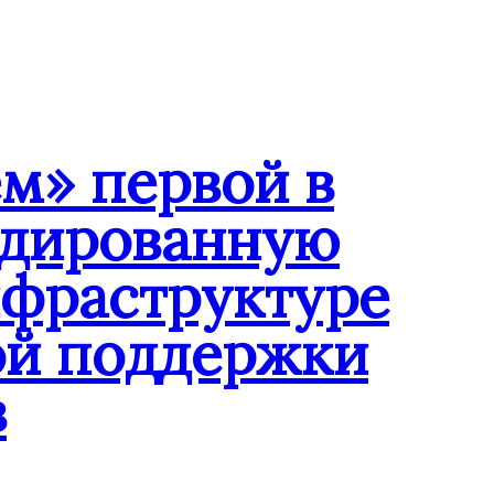
м» первой в
ндированную
нфраструктуре
ой поддержки
в