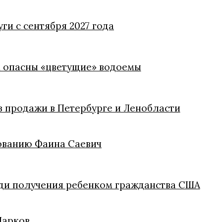
ги с сентября 2027 года
м опасны «цветущие» водоемы
из продажи в Петербурге и Ленобласти
ованию Фаина Саевич
ди получения ребенком гражданства США
Марков