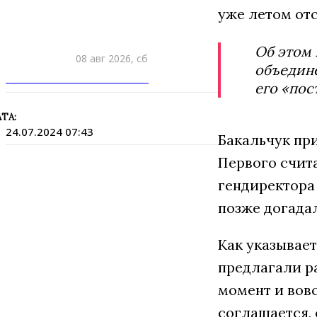
уже летом отс
Об этом 
08 авг 2026, сб
объедине
ПРИШЛИТЕ НОВОСТЬ
его «пос
ТА:
24.07.2024 07:43
Бакальчук при
Первого счит
гендиректора 
позже догадал
Как указывает
предлагали р
момент и вовс
соглашается, 