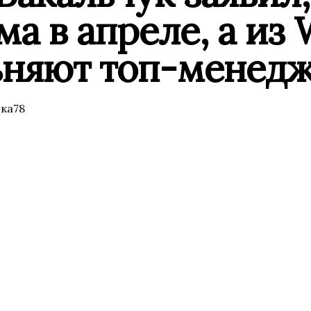
ма в апреле, а из 
ьняют топ-менед