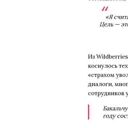
«Я счит
Цель — эт
Из Wildberrie
коснулось те
«страхом увол
диалоги, мног
сотрудников у
Бакальчу
году сос