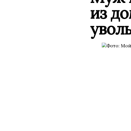
из до
увол