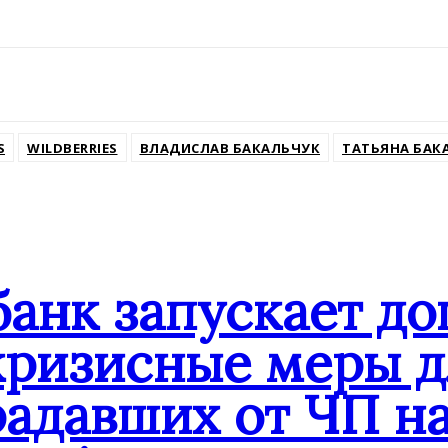
ssniki
S
WILDBERRIES
ВЛАДИСЛАВ БАКАЛЬЧУК
ТАТЬЯНА БАК
банк запускает д
кризисные меры д
адавших от ЧП на