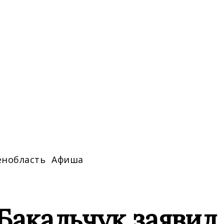
енобласть
Афиша
акальчук заявил,